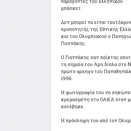
παράγοντες του ελληνικού
μπάσκετ.
Δεν μπορεί να είναι ταυτόχρο
προπονητής της Εθνικής Ελλά
και του Ολυμπιακού ο Παναγι
Γιαννάκης.
Ο Γιαννάκης σαν παίκτης απο
τη σημαία του Άρη δίπλα στο 
πρώτο αρχηγο του Παναθηναϊκ
1996.
Η φωτογραφία του να σηκώνει
κρεμασμένη στο ΟΑΚΑ όταν με
κατέβηκε.
Η πρόσληψη του από τον Ολυμ