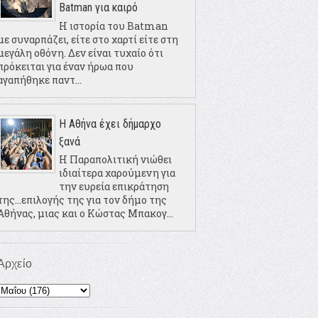
Batman για καιρό
Η ιστορία του Batman
με συναρπάζει, είτε στο χαρτί είτε στη
μεγάλη οθόνη. Δεν είναι τυχαίο ότι
πρόκειται για έναν ήρωα που
αγαπήθηκε παντ...
Η Αθήνα έχει δήμαρχο
ξανά
Η Παραπολιτική νιώθει
ιδιαίτερα χαρούμενη για
την ευρεία επικράτηση
της...επιλογής της για τον δήμο της
Αθήνας, μιας και ο Κώστας Μπακογ...
Αρχείο