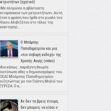
μετριοτήτων (ηχητικό)
«Με πληγώνει η αβάσταχτη
αυταρέσκεια των μετριοτήτων». Αυτή
ήταν η φράση που ήρθε στο μυαλό του
Νίκου Αλιβιζάτου στο τέλος της
απάντησης...
Ο Μπάμπης
Παπαδημητρίου και μια
«πιο σοβαρή εκδοχή» της
Χρυσής Αυγής (video)
Μια κάπως...παράξενη θεωρία
διατύπωσε χθες ο δημοσιογράφος του
ΣΚΑΙ Μπάμπης Παπαδημητρίου
συζητώντας με τον Γιάννη Μηλιό του
ΣΥΡΙΖΑ. Ο κ...
Αν δεν τα βρεις έτοιμα,
δεν μπορείς να είσαι ο