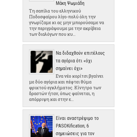
Μάκη Ψωμιάδη
Τη σαπίλα του ελληνικού
Ποδοσφαίρου λίγο-πολύ όλη την
γνωρίζαμε κι ας μην μπορούσαμε να
την περιγράψουμε με την ακρίβεια
των διαλόγων που κυ...
Να διδαχθούν επιτέλους
τα αγόρια ότι «όχι
σημαίνει όχι»
Ενα νέο κορίτσι βγαίνει
με δύο αγόρια και πέφτει θύμα
φρικτού εγκλήματος. Κίνητρο των
δραστών ήταν, όπως φαίνεται, η
απόρριψη και στην ε...
Είναι αναστρέψιμο το
PASOKification; 6
σημειώσεις για τον