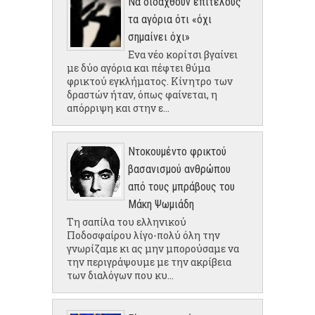
Να διδαχθούν επιτέλους
τα αγόρια ότι «όχι
σημαίνει όχι»
Ενα νέο κορίτσι βγαίνει
με δύο αγόρια και πέφτει θύμα
φρικτού εγκλήματος. Κίνητρο των
δραστών ήταν, όπως φαίνεται, η
απόρριψη και στην ε...
Ντοκουμέντο φρικτού
βασανισμού ανθρώπου
από τους μπράβους του
Μάκη Ψωμιάδη
Τη σαπίλα του ελληνικού
Ποδοσφαίρου λίγο-πολύ όλη την
γνωρίζαμε κι ας μην μπορούσαμε να
την περιγράψουμε με την ακρίβεια
των διαλόγων που κυ...