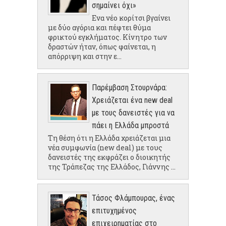
σημαίνει όχι»
Ενα νέο κορίτσι βγαίνει
με δύο αγόρια και πέφτει θύμα
φρικτού εγκλήματος. Κίνητρο των
δραστών ήταν, όπως φαίνεται, η
απόρριψη και στην ε...
Παρέμβαση Στουρνάρα:
Χρειάζεται ένα new deal
με τους δανειστές για να
πάει η Ελλάδα μπροστά
Τη θέση ότι η Ελλάδα χρειάζεται μια
νέα συμφωνία (new deal) με τους
δανειστές της εκφράζει ο διοικητής
της Τράπεζας της Ελλάδος, Γιάννης ...
Τάσος Φλάμπουρας, ένας
επιτυχημένος
επιχειρηματίας στο