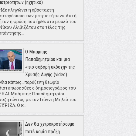
μετριοτήτων (ηχητικό)
«Με πληγώνει η αβάσταχτη
αυταρέσκεια των μετριοτήτων». Αυτή
ήταν η φράση που ήρθε στο μυαλό του
Νίκου Αλιβιζάτου στο τέλος της
απάντησης...
Ο Μπάμπης
Παπαδημητρίου και μια
«πιο σοβαρή εκδοχή» της
Χρυσής Αυγής (video)
Μια κάπως...παράξενη θεωρία
διατύπωσε χθες ο δημοσιογράφος του
ΣΚΑΙ Μπάμπης Παπαδημητρίου
συζητώντας με τον Γιάννη Μηλιό του
ΣΥΡΙΖΑ. Ο κ...
Δεν θα χειροκροτήσουμε
ποτέ καμία πράξη