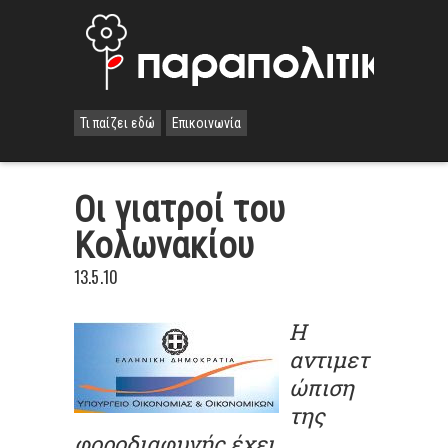
Τι παίζει εδώ
Επικοινωνία
Οι γιατροί του
Κολωνακίου
13.5.10
Η
αντιμετ
ώπιση
της
φοροδιαφυγής έχει