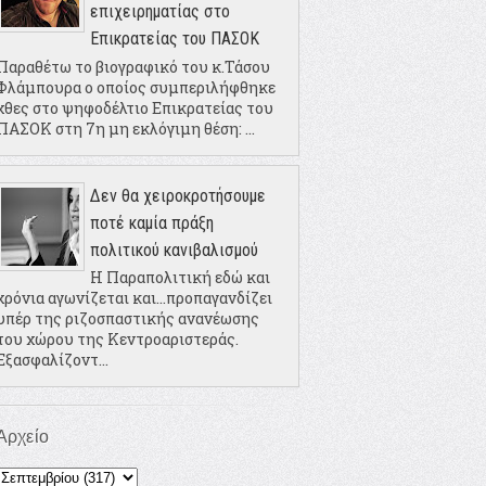
επιχειρηματίας στο
Επικρατείας του ΠΑΣΟΚ
Παραθέτω το βιογραφικό του κ.Τάσου
Φλάμπουρα ο οποίος συμπεριλήφθηκε
χθες στο ψηφοδέλτιο Επικρατείας του
ΠΑΣΟΚ στη 7η μη εκλόγιμη θέση: ...
Δεν θα χειροκροτήσουμε
ποτέ καμία πράξη
πολιτικού κανιβαλισμού
Η Παραπολιτική εδώ και
χρόνια αγωνίζεται και...προπαγανδίζει
υπέρ της ριζοσπαστικής ανανέωσης
του χώρου της Κεντροαριστεράς.
Εξασφαλίζοντ...
Αρχείο