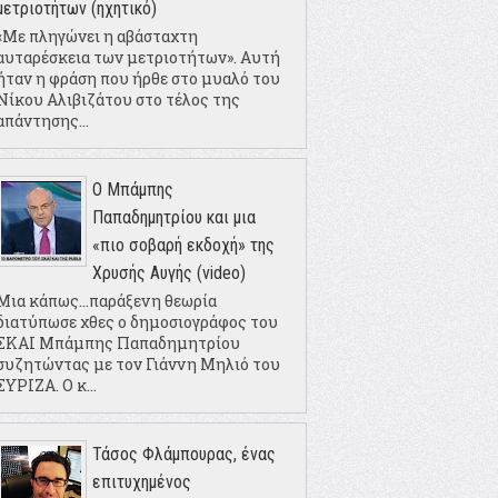
μετριοτήτων (ηχητικό)
«Με πληγώνει η αβάσταχτη
αυταρέσκεια των μετριοτήτων». Αυτή
ήταν η φράση που ήρθε στο μυαλό του
Νίκου Αλιβιζάτου στο τέλος της
απάντησης...
Ο Μπάμπης
Παπαδημητρίου και μια
«πιο σοβαρή εκδοχή» της
Χρυσής Αυγής (video)
Μια κάπως...παράξενη θεωρία
διατύπωσε χθες ο δημοσιογράφος του
ΣΚΑΙ Μπάμπης Παπαδημητρίου
συζητώντας με τον Γιάννη Μηλιό του
ΣΥΡΙΖΑ. Ο κ...
Τάσος Φλάμπουρας, ένας
επιτυχημένος