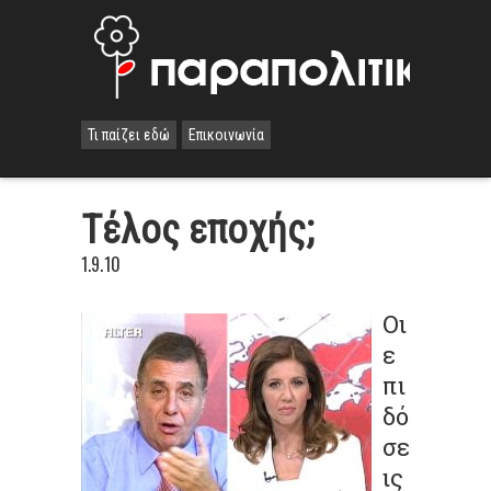
Τι παίζει εδώ
Επικοινωνία
Τέλος εποχής;
1.9.10
Οι
ε
πι
δό
σε
ις