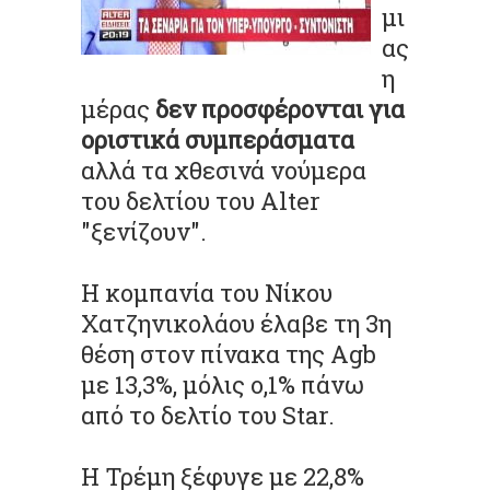
μι
ας
η
μέρας
δεν προσφέρονται για
οριστικά συμπεράσματα
αλλά τα χθεσινά νούμερα
του δελτίου του Alter
"ξενίζουν".
Η κομπανία του Νίκου
Χατζηνικολάου έλαβε τη 3η
θέση στον πίνακα της Agb
με 13,3%, μόλις ο,1% πάνω
από το δελτίο του Star.
Η Τρέμη ξέφυγε με 22,8%