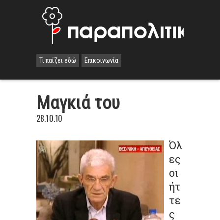
Τι παίζει εδώ
Επικοινωνία
Μαγκιά του
28.10.10
Όλ
ες
οι
ήτ
τε
ς