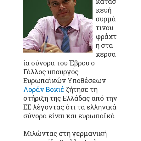
κατασ
κευή
συρμά
τινου
φράχτ
η στα
χερσα
ία σύνορα του Έβρου ο
Γάλλος υπουργός
Ευρωπαϊκών Υποθέσεων
Λοράν Βοκιέ
ζήτησε τη
στήριξη της Ελλάδας από την
ΕΕ λέγοντας ότι τα ελληνικά
σύνορα είναι και ευρωπαϊκά.
Μιλώντας στη γερμανική