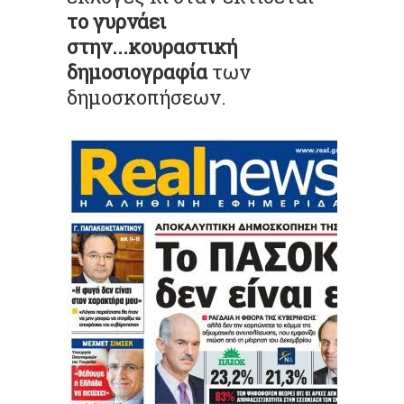
το γυρνάει
στην...κουραστική
δημοσιογραφία
των
δημοσκοπήσεων.