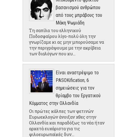
βασανισμού ανθρώπου
από τους μπράβους του
Μάκη Ψωμιάδη
Τη σαπίλα του ελληνικού
Ποδοσφαίρου λίγο-πολύ όλη την
γνωρίζαμε κι ας μην μπορούσαμε να
την περιγράψουμε με την ακρίβεια
των διαλόγων που κυ...
Είναι αναστρέψιμο το
PASOKification; 6
σημειώσεις για τον
θρίαμβο του Εργατικού
Κόμματος στην Ολλανδία
Οι πρώτες κάλπες των φετινών
Ευρωεκλογών άνοιξαν χθες στην
Ολλανδία και παραδόξως τα νέα ήταν
αρκετά ευχάριστα για τις
φιλοευρωπαϊκές δυν...