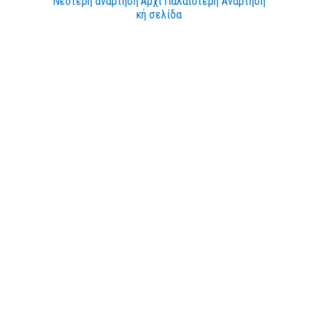
Νεότερη ανάρτηση
Αρχι
Παλαιότερη Ανάρτηση
κή σελίδα