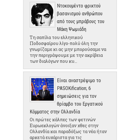
Ντοκουμέντο φρικτού
βασανισμού ανθρώπου
από τους μπράβους του
Μάκη Ψωμιάδη
Τη σαπίλα του ελληνικού
Ποδοσφαίρου λίγο-πολύ όλη την
γνωρίζαμε κι ας μην μπορούσαμε να
την περιγράψουμε με την ακρίβεια
των διαλόγων που κυ...
Είναι αναστρέψιμο το
PASOKification; 6
σημειώσεις για τον
θρίαμβο του Εργατικού
Κόμματος στην Ολλανδία
Οι πρώτες κάλπες των φετινών
Ευρωεκλογών άνοιξαν χθες στην
Ολλανδία και παραδόξως τα νέα ήταν
αρκετά ευχάριστα για τις