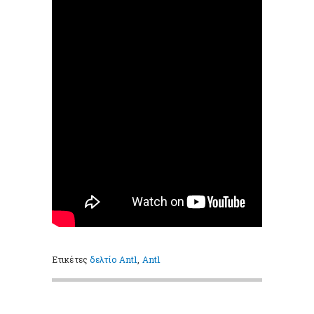
Ετικέτες
δελτίο Ant1
,
Ant1