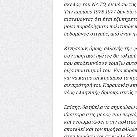
σκέλος του ΝΑΤΟ, εν μέσω της
Την περίοδο 1975-1977 δεν δίσ
πιστεύοντας ότι έτσι εξυπηρετ
μόνο παραδείγματα πολιτικών 
δεδομένες στιγμές, από έναν ηγ
Κινήσεων, όμως, αλλαγής της φ
συντηρητικοί ηγέτες θα τολμού
που αποδεικνύουν νομίζω αυτό 
ριζοσπαστισμού του. Ένα χαρακ
για να καταστεί κυρίαρχο τα πρ
συγκρότησή του Καραμανλή επη
νέας ελληνικής δημοκρατικής τ
Επίσης, θα ήθελα να σημειώσω 
ιδιαίτερα στις μέρες που περν
και ενσωματώσει στην πολιτική 
αποτελεί και τον πυρήνα άλλωσ
στην Ευρώπη και στην Ελλάδα: