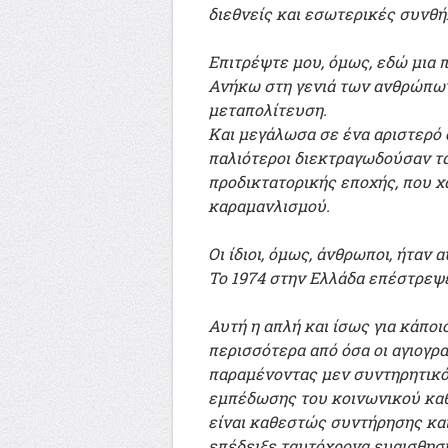
διεθνείς και εσωτερικές συνθή
Επιτρέψτε μου, όμως, εδώ μια
Ανήκω στη γενιά των ανθρώπων
μεταπολίτευση.
Και μεγάλωσα σε ένα αριστερό 
παλιότεροι διεκτραγωδούσαν τα
προδικτατορικής εποχής, που χ
καραμανλισμού.
Οι ίδιοι, όμως, άνθρωποι, ήταν
Το 1974 στην Ελλάδα επέστρεψ
Αυτή η απλή και ίσως για κάπο
περισσότερα από όσα οι αγιογρα
παραμένοντας μεν συντηρητικός
εμπέδωσης του κοινωνικού καθε
είναι καθεστώς συντήρησης και
επέδειξε ταυτόχρονα ευαισθησίε