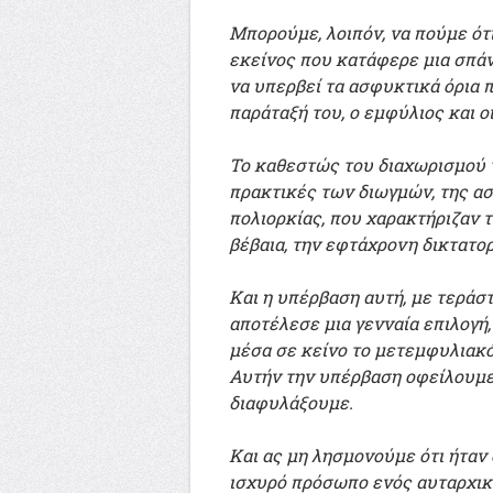
Μπορούμε, λοιπόν, να πούμε ότ
εκείνος που κατάφερε μια σπά
να υπερβεί τα ασφυκτικά όρια π
παράταξή του, ο εμφύλιος και ο
Το καθεστώς του διαχωρισμού 
πρακτικές των διωγμών, της α
πολιορκίας, που χαρακτήριζαν 
βέβαια, την εφτάχρονη δικτατορ
Και η υπέρβαση αυτή, με τεράστ
αποτέλεσε μια γενναία επιλογή,
μέσα σε κείνο το μετεμφυλιακό
Αυτήν την υπέρβαση οφείλουμε 
διαφυλάξουμε.
Και ας μη λησμονούμε ότι ήταν 
ισχυρό πρόσωπο ενός αυταρχικ