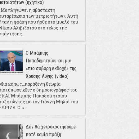
μετριοτήτων (ηχητικό)
«Με πληγώνει η αβάσταχτη
αυταρέσκεια των μετριοτήτων». Αυτή
ήταν η φράση που ήρθε στο μυαλό του
Νίκου Αλιβιζάτου στο τέλος της
απάντησης...
Ο Μπάμπης
Παπαδημητρίου και μια
«πιο σοβαρή εκδοχή» της
Χρυσής Αυγής (video)
Μια κάπως...παράξενη θεωρία
διατύπωσε χθες ο δημοσιογράφος του
ΣΚΑΙ Μπάμπης Παπαδημητρίου
συζητώντας με τον Γιάννη Μηλιό του
ΣΥΡΙΖΑ. Ο κ...
Δεν θα χειροκροτήσουμε
ποτέ καμία πράξη