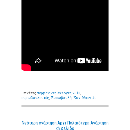
Ετικέτες
γερμανικές εκλογές 2013
,
ευρωβουλευτές
,
Ευρωβουλή
,
Κον-Μπεντίτ
Νεότερη ανάρτηση
Αρχι
Παλαιότερη Ανάρτηση
κή σελίδα