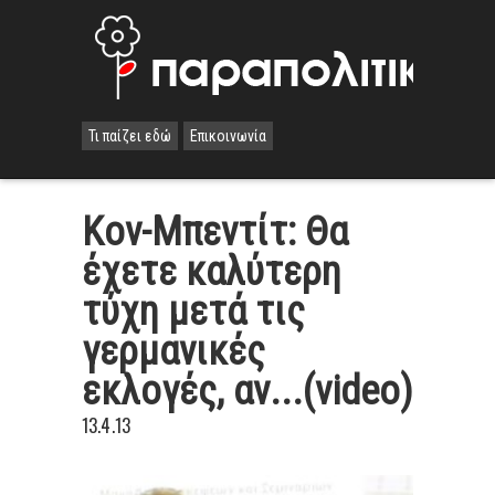
Τι παίζει εδώ
Επικοινωνία
Κον-Μπεντίτ: Θα
έχετε καλύτερη
τύχη μετά τις
γερμανικές
εκλογές, αν...(video)
13.4.13