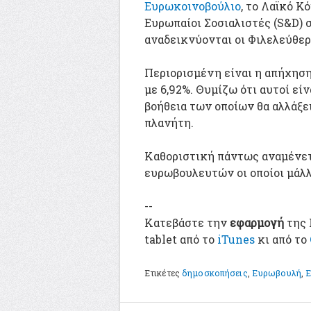
Ευρωκοινοβούλιο
, το Λαϊκό Κ
Ευρωπαίοι Σοσιαλιστές (S&D)
αναδεικνύονται οι Φιλελεύθερο
Περιορισμένη είναι η απήχησ
με 6,92%. Θυμίζω ότι αυτοί είν
βοήθεια των οποίων θα αλλάξε
πλανήτη.
Καθοριστική πάντως αναμένετ
ευρωβουλευτών οι οποίοι μάλλ
--
Κατεβάστε την
εφαρμογή
της 
tablet από το
iTunes
κι από το
Ετικέτες
δημοσκοπήσεις
,
Ευρωβουλή
,
Ε