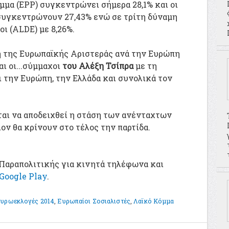
όμμα (EPP) συγκεντρώνει σήμερα 28,1% και οι
 συγκεντρώνουν 27,43% ενώ σε τρίτη δύναμη
ι (ALDE) με 8,26%.
η της Ευρωπαϊκής Αριστεράς ανά την Ευρώπη
αι οι...σύμμαχοι
του Αλέξη Τσίπρα
με τη
ι την Ευρώπη, την Ελλάδα και συνολικά τον
αι να αποδειχθεί η στάση των ανένταχτων
ον θα κρίνουν στο τέλος την παρτίδα.
Παραπολιτικής για κινητά τηλέφωνα και
Google Play
.
υρωεκλογές 2014
,
Ευρωπαίοι Σοσιαλιστές
,
Λαϊκό Κόμμα