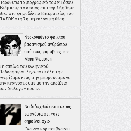
Παραθέτω το βιογραφικό του κ.Τάσου
Φλάμπουρα ο οποίος συμπεριλήφθηκε
χθες στο ψηφοδέλτιο Επικρατείας του
ΠΑΣΟΚ στη 7η μη εκλόγιμη θέση: ...
Ντοκουμέντο φρικτού
βασανισμού ανθρώπου
από τους μπράβους του
Μάκη Ψωμιάδη
Τη σαπίλα του ελληνικού
Ποδοσφαίρου λίγο-πολύ όλη την
γνωρίζαμε κι ας μην μπορούσαμε να
την περιγράψουμε με την ακρίβεια
των διαλόγων που κυ...
Να διδαχθούν επιτέλους
τα αγόρια ότι «όχι
σημαίνει όχι»
Ενα νέο κορίτσι βγαίνει