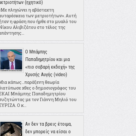
μετριοτήτων (ηχητικό)
«Με πληγώνει η αβάσταχτη
αυταρέσκεια των μετριοτήτων». Αυτή
ήταν η φράση που ήρθε στο μυαλό του
Νίκου Αλιβιζάτου στο τέλος της
απάντησης...
Ο Μπάμπης
Παπαδημητρίου και μια
«πιο σοβαρή εκδοχή» της
Χρυσής Αυγής (video)
Μια κάπως...παράξενη θεωρία
διατύπωσε χθες ο δημοσιογράφος του
ΣΚΑΙ Μπάμπης Παπαδημητρίου
συζητώντας με τον Γιάννη Μηλιό του
ΣΥΡΙΖΑ. Ο κ...
Αν δεν τα βρεις έτοιμα,
δεν μπορείς να είσαι ο