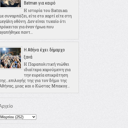
Batman για καιρό
Η ιστορία του Batman
με συναρπάζει, είτε στο χαρτί είτε στη
μεγάλη οθόνη. Δεν είναι τυχαίο ότι
πρόκειται για έναν ήρωα που
αγαπήθηκε παντ...
Η Αθήνα έχει δήμαρχο
ξανά
Η Παραπολιτική νιώθει
ιδιαίτερα χαρούμενη για
την ευρεία επικράτηση
της...επιλογής της για τον δήμο της
Αθήνας, μιας και ο Κώστας Μπακογ...
Αρχείο