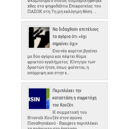
Φλάμπουρα ο οποίος συμπεριλήφθηκε
χθες στο ψηφοδέλτιο Επικρατείας του
ΠΑΣΟΚ στη 7η μη εκλόγιμη θέση: ...
Να διδαχθούν επιτέλους
τα αγόρια ότι «όχι
σημαίνει όχι»
Ενα νέο κορίτσι βγαίνει
με δύο αγόρια και πέφτει θύμα
φρικτού εγκλήματος. Κίνητρο των
δραστών ήταν, όπως φαίνεται, η
απόρριψη και στην ε...
Περιπλέκει την
καταστάση η συμμετόχη
του Κουζέν.
Η συμμετοχή του
Ντανιέλ Κουζέν στον αγώνα
Παναθηναϊκού - Rangers περιπλέκει
τα πράγματα στη ένσταση