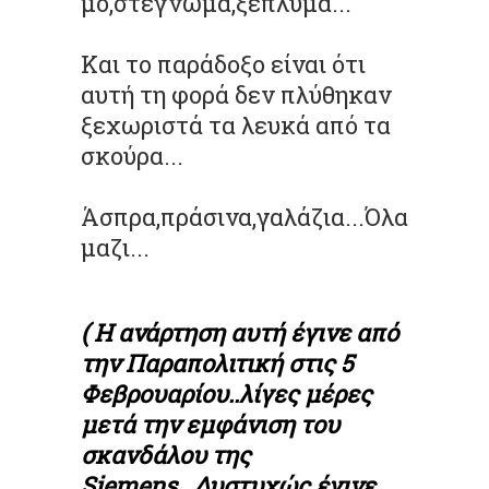
μο,στέγνωμα,ξέπλυμα...
Και το παράδοξο είναι ότι
αυτή τη φορά δεν πλύθηκαν
ξεχωριστά τα λευκά από τα
σκούρα...
Άσπρα,πράσινα,γαλάζια...Όλα
μαζι...
( Η ανάρτηση αυτή έγινε από
την Παραπολιτική στις 5
Φεβρουαρίου..λίγες μέρες
μετά την εμφάνιση του
σκανδάλου της
Siemens...Δυστυχώς έγινε