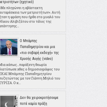
μετριοτήτων (ηχητικό)
«Με πληγώνει η αβάσταχτη
αυταρέσκεια των μετριοτήτων». Αυτή
ήταν η φράση που ήρθε στο μυαλό του
Νίκου Αλιβιζάτου στο τέλος της
απάντησης...
Ο Μπάμπης
Παπαδημητρίου και μια
«πιο σοβαρή εκδοχή» της
Χρυσής Αυγής (video)
Μια κάπως...παράξενη θεωρία
διατύπωσε χθες ο δημοσιογράφος του
ΣΚΑΙ Μπάμπης Παπαδημητρίου
συζητώντας με τον Γιάννη Μηλιό του
ΣΥΡΙΖΑ. Ο κ...
Δεν θα χειροκροτήσουμε
ποτέ καμία πράξη