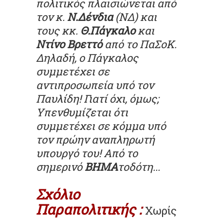
πολιτικός πλαισιώνεται από
τον κ.
Ν.Δένδια
(ΝΔ) και
τους κκ.
Θ.Πάγκαλο
και
Ντίνο Βρεττό
από το ΠαΣοΚ.
Δηλαδή, ο Πάγκαλος
συμμετέχει σε
αντιπροσωπεία υπό τον
Παυλίδη! Γιατί όχι, όμως;
Υπενθυμίζεται ότι
συμμετέχει σε κόμμα υπό
τον πρώην αναπληρωτή
υπουργό του!
Από το
σημερινό
ΒΗΜΑ
τοδότη...
Σχόλιο
Παραπολιτικής :
Χωρίς