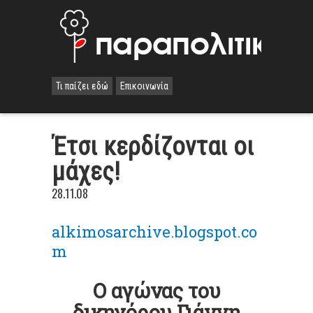
Τι παίζει εδώ
Επικοινωνία
Έτσι κερδίζονται οι
μάχες!
28.11.08
alkimosarchive.blogspot.co
m
Ο αγώνας του
δικηγόρου Γιάννη