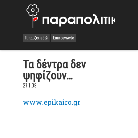
Τι παίζει εδώ
Επικοινωνία
Τα δέντρα δεν
ψηφίζουν…
27.1.09
www.epikairo.gr