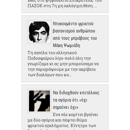
χθες στο ψηφοδέλτιο Επικρατείας του
ΠΑΣΟΚ στη 7η μη εκλόγιμη θέση: ...
Ντοκουμέντο φρικτού
βασανισμού ανθρώπου
από τους μπράβους του
Μάκη Ψωμιάδη
Τη σαπίλα του ελληνικού
Ποδοσφαίρου λίγο-πολύ όλη την
γνωρίζαμε κι ας μην μπορούσαμε να
την περιγράψουμε με την ακρίβεια
των διαλόγων που κυ...
Να διδαχθούν επιτέλους
τα αγόρια ότι «όχι
σημαίνει όχι»
Ενα νέο κορίτσι βγαίνει
με δύο αγόρια και πέφτει θύμα
φρικτού εγκλήματος. Κίνητρο των