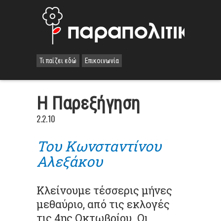
Τι παίζει εδώ
Επικοινωνία
H Παρεξήγηση
2.2.10
Του Κωνσταντίνου
Αλεξάκου
Κλείνουμε τέσσερις μήνες
μεθαύριο, από τις εκλογές
τις 4
ης
Οκτωβρίου. Οι