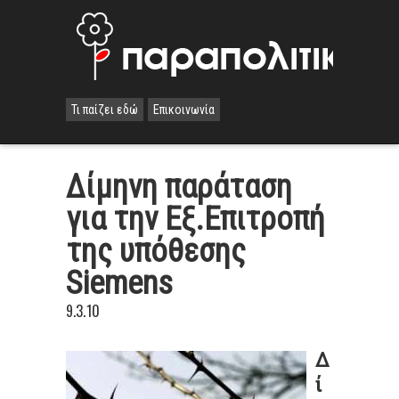
Τι παίζει εδώ
Επικοινωνία
Δίμηνη παράταση
για την Εξ.Επιτροπή
της υπόθεσης
Siemens
9.3.10
Δ
ί