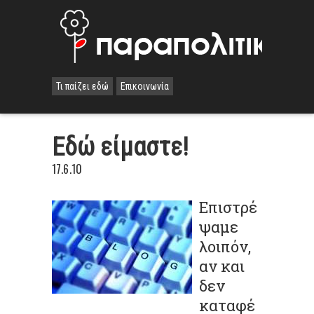
Τι παίζει εδώ
Επικοινωνία
Eδώ είμαστε!
17.6.10
Επιστρέ
ψαμε
λοιπόν,
αν και
δεν
καταφέ