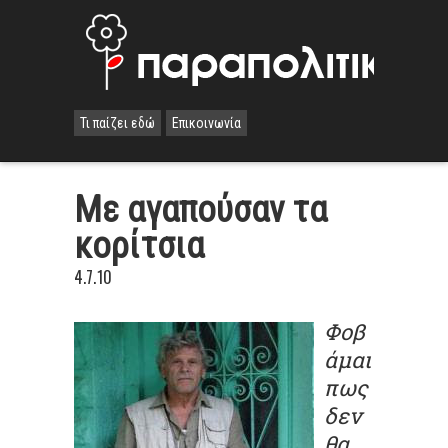
Τι παίζει εδώ
Επικοινωνία
Με αγαπούσαν τα
κορίτσια
4.7.10
Φοβ
άμαι
πως
δεν
θα