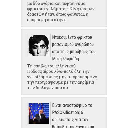
με δύο αγόρια και πέφτει θύμα
φρικτού εγκλήματος. Κίνητρο των
δραστών ήταν, όπως φαίνεται, η
απόρριψη και στην ε...
Ντοκουμέντο φρικτού
βασανισμού ανθρώπου
από τους μπράβους του
Μάκη Ψωμιάδη
Τη σαπίλα του ελληνικού
Ποδοσφαίρου λίγο-πολύ όλη την
γνωρίζαμε κι ας μην μπορούσαμε να
την περιγράψουμε με την ακρίβεια
των διαλόγων που κυ...
Είναι αναστρέψιμο το
PASOKification; 6
σημειώσεις για τον
θρίαμβο του Εργατικού