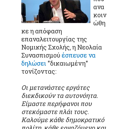
ανα
κοιν
ώθη
κε η απόφαση
επαναλειτουργίας της
Νομικής Σχολής, η Νεολαία
Συνασπισμού
έσπευσε να
δηλώσει
"δικαιωμένη"
τονίζοντας:
Οι μετανάστες εργάτες
διεκδικούν τα αυτονόητα.
Είμαστε περήφανοι που
στεκόμαστε πλάι τους.
Καλούμε κάθε δημοκρατικό
πολίτη, κάθε εργαζόμενο και