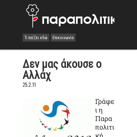
Τι παίζει εδώ
Επικοινωνία
Δεν μας άκουσε ο
Αλλάχ
25.2.11
Γράφε
ι η
Παρα
πολιτι
κή