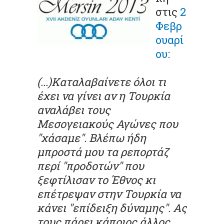
στις
2
Φεβρ
ουαρί
ου
:
(...)Καταλαβαίνετε όλοι τι
έχει να γίνει αν η Τουρκία
αναλάβει τους
Μεσογειακούς Αγώνες που
"χάσαμε". Βλέπω ήδη
μπροστά μου τα ρεπορτάζ
περί "προδοτών" που
ξεφτίλισαν το Έθνος κι
επέτρεψαν στην Τουρκία να
κάνει "επίδειξη δύναμης". Ας
τους πάρει κάποιος άλλος,