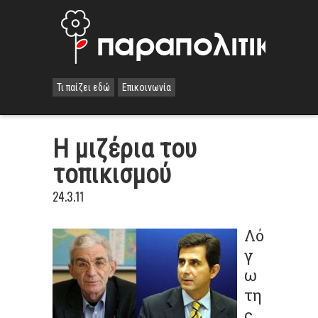
Τι παίζει εδώ
Επικοινωνία
Η μιζέρια του
τοπικισμού
24.3.11
Λό
γ
ω
τη
ς