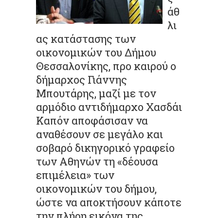
άθ
λι
ας κατάστασης των
οικονομικών του Δήμου
Θεσσαλονίκης, προ καιρού ο
δήμαρχος Γιάννης
Μπουτάρης, μαζί με τον
αρμόδιο αντιδήμαρχο Χασδάι
Καπόν αποφάσισαν να
αναθέσουν σε μεγάλο και
σοβαρό δικηγορικό γραφείο
των Αθηνών τη «δέουσα
επιμέλεια» των
οικονομικών του δήμου,
ώστε να αποκτήσουν κάποτε
την πλήρη εικόνα της