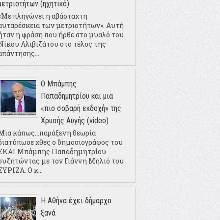
μετριοτήτων (ηχητικό)
«Με πληγώνει η αβάσταχτη
αυταρέσκεια των μετριοτήτων». Αυτή
ήταν η φράση που ήρθε στο μυαλό του
Νίκου Αλιβιζάτου στο τέλος της
απάντησης...
Ο Μπάμπης
Παπαδημητρίου και μια
«πιο σοβαρή εκδοχή» της
Χρυσής Αυγής (video)
Μια κάπως...παράξενη θεωρία
διατύπωσε χθες ο δημοσιογράφος του
ΣΚΑΙ Μπάμπης Παπαδημητρίου
συζητώντας με τον Γιάννη Μηλιό του
ΣΥΡΙΖΑ. Ο κ...
Η Αθήνα έχει δήμαρχο
ξανά