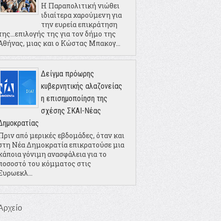
Η Παραπολιτική νιώθει
ιδιαίτερα χαρούμενη για
την ευρεία επικράτηση
της...επιλογής της για τον δήμο της
Αθήνας, μιας και ο Κώστας Μπακογ...
Δείγμα πρόωρης
κυβερνητικής αλαζονείας
η επισημοποίηση της
σχέσης ΣΚΑΙ-Νέας
Δημοκρατίας
Πριν από μερικές εβδομάδες, όταν και
στη Νέα Δημοκρατία επικρατούσε μια
κάποια γόνιμη ανασφάλεια για το
ποσοστό του κόμματος στις
Ευρωεκλ...
Αρχείο