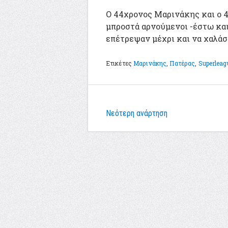
Ο 44χρονος Μαρινάκης και ο 
μπροστά αρνούμενοι -έστω και
επέτρεψαν μέχρι και να χαλά
Ετικέτες
Μαρινάκης
,
Πατέρας
,
Superleag
Νεότερη ανάρτηση