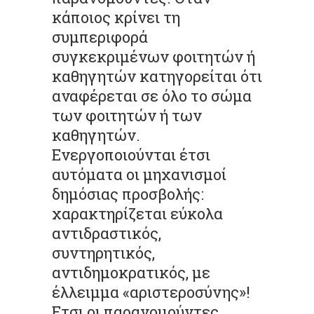
κάποιος κρίνει τη
συµπεριφορά
συγκεκριµένων φοιτητών ή
καθηγητών κατηγορείται ότι
αναφέρεται σε όλο το σώµα
των φοιτητών ή των
καθηγητών.
Ενεργοποιούνται έτσι
αυτόµατα οι µηχανισµοί
δηµόσιας προσβολής:
χαρακτηρίζεται εύκολα
αντιδραστικός,
συντηρητικός,
αντιδηµοκρατικός, µε
έλλειµµα «αριστεροσύνης»!
Ετσι οι παρανοµούντες