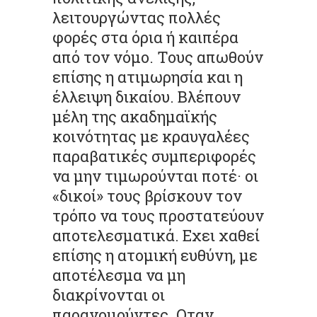
λειτουργώντας πολλές
φορές στα όρια ή καιπέρα
από τον νόµο. Τους απωθούν
επίσης η ατιµωρησία και η
έλλειψη δικαίου. Βλέπουν
µέλη της ακαδηµαϊκής
κοινότητας µε κραυγαλέες
παραβατικές συµπεριφορές
να µην τιµωρούνται ποτέ· οι
«δικοί» τους βρίσκουν τον
τρόπο να τους προστατεύουν
αποτελεσµατικά. Εχει χαθεί
επίσης η ατοµική ευθύνη, µε
αποτέλεσµα να µη
διακρίνονται οι
παρανοµούντες. Οταν