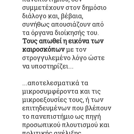
συµµετέχουν στον δηµόσιο
διάλογο και, βέβαια,
συνήθως απουσιάζουν από
τα όργανα διοίκησής του.
Τους απωθεί η εικόνα των
καιροσκόπων
µε τον
στρογγυλεµένο λόγο ώστε
να υποστηρίζει...
...αποτελεσµατικά τα
µικροσυµφέροντα και τις
µικροεξουσίες τους, ή των
επιτηδευµένων που βλέπουν
το πανεπιστήµιο ως πηγή
προσωπικού πλουτισµού και
πολιτικής ανέλιξης,