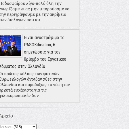
Ποδοσφαίρου λίγο-πολύ όλη την
γνωρίζαμε κι ας μην μπορούσαμε να
την περιγράψουμε με την ακρίβεια
των διαλόγων που κυ...
Είναι αναστρέψιμο το
PASOKification; 6
σημειώσεις για τον
θρίαμβο του Εργατικού
Κόμματος στην Ολλανδία
Οι πρώτες κάλπες των φετινών
Ευρωεκλογών άνοιξαν χθες στην
Ολλανδία και παραδόξως τα νέα ήταν
αρκετά ευχάριστα για τις
φιλοευρωπαϊκές δυν...
Αρχείο