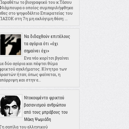
Παραθέτω το βιογραφικό του κ.Τάσου
Φλάμπουρα ο οποίος συμπεριλήφθηκε
χθες στο ψηφοδέλτιο Επικρατείας του
ΠΑΣΟΚ στη 7η μη εκλόγιμη θέση: ...
Να διδαχθούν επιτέλους
τα αγόρια ότι «όχι
σημαίνει όχι»
Ενα νέο κορίτσι βγαίνει
με δύο αγόρια και πέφτει θύμα
φρικτού εγκλήματος. Κίνητρο των
δραστών ήταν, όπως φαίνεται, η
απόρριψη και στην ε...
Ντοκουμέντο φρικτού
βασανισμού ανθρώπου
από τους μπράβους του
Μάκη Ψωμιάδη
Τη σαπίλα του ελληνικού