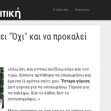
Τι παίζει εδώ
Επικοινωνία
ει "Όχι" και να προκαλεί
«Λέω όχι, και εννοώ όχι!Έχω λόγο και τον
τιμώ. Κάποτε αρνήθηκα να υποχωρήσω και
έμεινα 11 χρόνια σπίτι μου.
Ύστερα γύρισα.
Δεν γύρισα για να υποχωρήσω. Γύρισα για
να παλέψω. Και το λάθος δεν το
συνυπογράφω…»
Μόνο απέναντι σε ένα λαό με τη μνήμη του