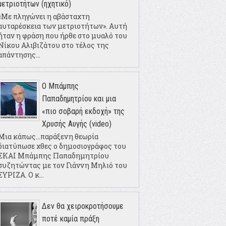
μετριοτήτων (ηχητικό)
«Με πληγώνει η αβάσταχτη
αυταρέσκεια των μετριοτήτων». Αυτή
ήταν η φράση που ήρθε στο μυαλό του
Νίκου Αλιβιζάτου στο τέλος της
απάντησης...
Ο Μπάμπης
Παπαδημητρίου και μια
«πιο σοβαρή εκδοχή» της
Χρυσής Αυγής (video)
Μια κάπως...παράξενη θεωρία
διατύπωσε χθες ο δημοσιογράφος του
ΣΚΑΙ Μπάμπης Παπαδημητρίου
συζητώντας με τον Γιάννη Μηλιό του
ΣΥΡΙΖΑ. Ο κ...
Δεν θα χειροκροτήσουμε
ποτέ καμία πράξη