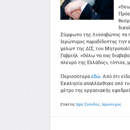
«Θεω
Πρόε
θεσμ
δικα
Σύμφωνο της Λισσαβώνος να πο
Ιερώνυμος παραδίδοντας την 
μελών της ΔΙΣ, του Μητροπολ
Γαβριήλ. «Θέλω να σας διαβεβα
πλευρό της Ελλάδος», τόνισε, 
Περισσότερα
εδώ
. Από ότι είδ
Εκκλησία απαλλάχθηκε από το 
μέτρο της εργασιακής εφεδρεί
Ετικέτες
Ιερά Σύνοδος
,
Ιερώνυμος