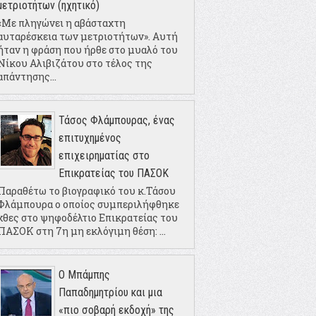
μετριοτήτων (ηχητικό)
«Με πληγώνει η αβάσταχτη
αυταρέσκεια των μετριοτήτων». Αυτή
ήταν η φράση που ήρθε στο μυαλό του
Νίκου Αλιβιζάτου στο τέλος της
απάντησης...
Τάσος Φλάμπουρας, ένας
επιτυχημένος
επιχειρηματίας στο
Επικρατείας του ΠΑΣΟΚ
Παραθέτω το βιογραφικό του κ.Τάσου
Φλάμπουρα ο οποίος συμπεριλήφθηκε
χθες στο ψηφοδέλτιο Επικρατείας του
ΠΑΣΟΚ στη 7η μη εκλόγιμη θέση: ...
Ο Μπάμπης
Παπαδημητρίου και μια
«πιο σοβαρή εκδοχή» της