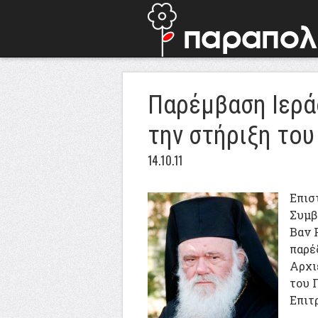
Παρέμβαση Ιεράς
την στήριξη του
14.10.11
Επισ
Συμβ
Βαν 
παρέ
Αρχι
του 
Επιτ