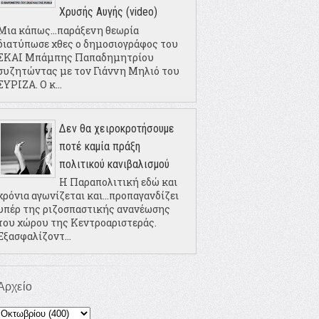
Χρυσής Αυγής (video)
Μια κάπως...παράξενη θεωρία
διατύπωσε χθες ο δημοσιογράφος του
ΣΚΑΙ Μπάμπης Παπαδημητρίου
συζητώντας με τον Γιάννη Μηλιό του
ΣΥΡΙΖΑ. Ο κ...
Δεν θα χειροκροτήσουμε
ποτέ καμία πράξη
πολιτικού κανιβαλισμού
Η Παραπολιτική εδώ και
χρόνια αγωνίζεται και...προπαγανδίζει
υπέρ της ριζοσπαστικής ανανέωσης
του χώρου της Κεντροαριστεράς.
Εξασφαλίζοντ...
Αρχείο