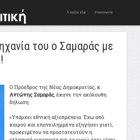
Τι παίζει εδώ
Επικοινωνία
ηχανία του ο Σαμαράς με
!
Ο Πρόεδρος της Νέας Δημοκρατίας, κ.
Αντώνης Σαμαράς
, έκανε την ακόλουθη
δήλωση:
«Υπάρχει εθνική αξιοπρέπεια. Έχω από
καιρού και επανειλημμένα εξηγήσει γιατί,
προκειμένου να προστατευτούν η
ελληνική οικονομία και το ευρώ, έχει γίνει