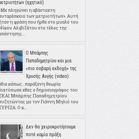
μετριοτήτων (ηχητικό)
«Με πληγώνει η αβάσταχτη
αυταρέσκεια των μετριοτήτων». Αυτή
ήταν η φράση που ήρθε στο μυαλό του
Νίκου Αλιβιζάτου στο τέλος της
απάντησης...
Ο Μπάμπης
Παπαδημητρίου και μια
«πιο σοβαρή εκδοχή» της
Χρυσής Αυγής (video)
Μια κάπως...παράξενη θεωρία
διατύπωσε χθες ο δημοσιογράφος του
ΣΚΑΙ Μπάμπης Παπαδημητρίου
συζητώντας με τον Γιάννη Μηλιό του
ΣΥΡΙΖΑ. Ο κ...
Δεν θα χειροκροτήσουμε
ποτέ καμία πράξη