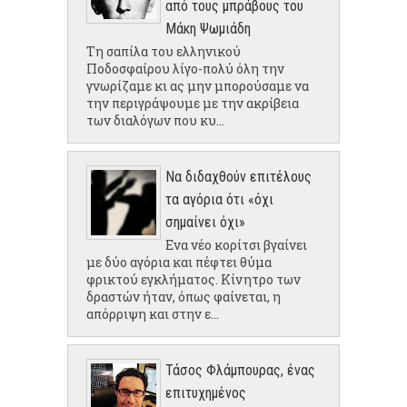
από τους μπράβους του
Μάκη Ψωμιάδη
Τη σαπίλα του ελληνικού
Ποδοσφαίρου λίγο-πολύ όλη την
γνωρίζαμε κι ας μην μπορούσαμε να
την περιγράψουμε με την ακρίβεια
των διαλόγων που κυ...
Να διδαχθούν επιτέλους
τα αγόρια ότι «όχι
σημαίνει όχι»
Ενα νέο κορίτσι βγαίνει
με δύο αγόρια και πέφτει θύμα
φρικτού εγκλήματος. Κίνητρο των
δραστών ήταν, όπως φαίνεται, η
απόρριψη και στην ε...
Τάσος Φλάμπουρας, ένας
επιτυχημένος