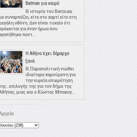
Batman για καιρό
Η ιστορία του Batman
με συναρπάζει, είτε στο χαρτί είτε στη
μεγάλη οθόνη. Δεν είναι τυχαίο ότι
πρόκειται για έναν ήρωα που
αγαπήθηκε παντ...
Η Αθήνα έχει δήμαρχο
ξανά
Η Παραπολιτική νιώθει
ιδιαίτερα χαρούμενη για
την ευρεία επικράτηση
της...επιλογής της για τον δήμο της
Αθήνας, μιας και ο Κώστας Μπακογ...
Αρχείο