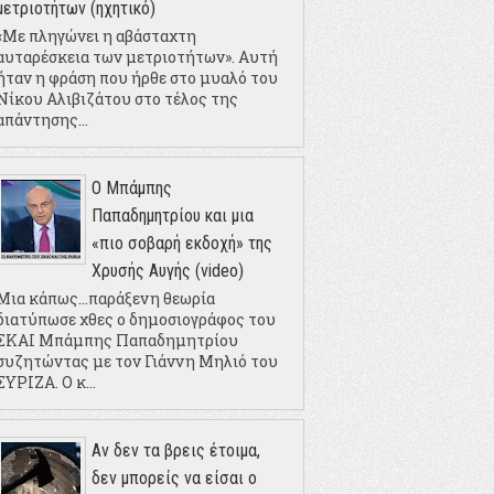
μετριοτήτων (ηχητικό)
«Με πληγώνει η αβάσταχτη
αυταρέσκεια των μετριοτήτων». Αυτή
ήταν η φράση που ήρθε στο μυαλό του
Νίκου Αλιβιζάτου στο τέλος της
απάντησης...
Ο Μπάμπης
Παπαδημητρίου και μια
«πιο σοβαρή εκδοχή» της
Χρυσής Αυγής (video)
Μια κάπως...παράξενη θεωρία
διατύπωσε χθες ο δημοσιογράφος του
ΣΚΑΙ Μπάμπης Παπαδημητρίου
συζητώντας με τον Γιάννη Μηλιό του
ΣΥΡΙΖΑ. Ο κ...
Αν δεν τα βρεις έτοιμα,
δεν μπορείς να είσαι ο