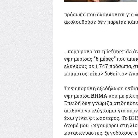
πρόσωπα που ελέγχονται για «
ακολουθούσε δεν παρείχε κάποι
...παρά μόνο ότι η iefimerida
εφημερίδας
"6 μέρες"
που απεκ
ελέγχους σε 1.747 πρόσωπα, σ
κόμματος, είχαν δοθεί τον Απρ
Την επομένη εξεδήλωσε ενδιαφ
εφημερίδα
ΒΗΜΑ
που με ρώτη
Επειδή δεν γνώριζα οτιδήποτε
απίθανο να ελέγχομαι για αιφ
έχω γίνει φτωχότερος. Το ΒΗ
όνομά μου φιγουράρει στη λίστ
κατασκευαστές, ξενοδόχους, ε