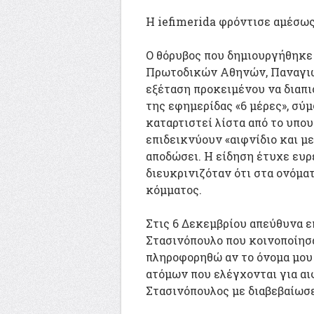
Η iefimerida φρόντισε αμέσως
Ο θόρυβος που δημιουργήθηκε
Πρωτοδικών Αθηνών, Παναγιώ
εξέταση προκειμένου να διαπι
της εφημερίδας «6 μέρες», σύμ
καταρτιστεί λίστα από το υπο
επιδεικνύουν «αιφνίδιο και με
αποδώσει. Η είδηση έτυχε ευρ
διευκρινιζόταν ότι στα ονόμα
κόμματος.
Στις 6 Δεκεμβρίου απεύθυνα ε
Στασινόπουλο που κοινοποίησ
πληροφορηθώ αν το όνομα μου 
ατόμων που ελέγχονται για αι
Στασινόπουλος με διαβεβαίωσε 