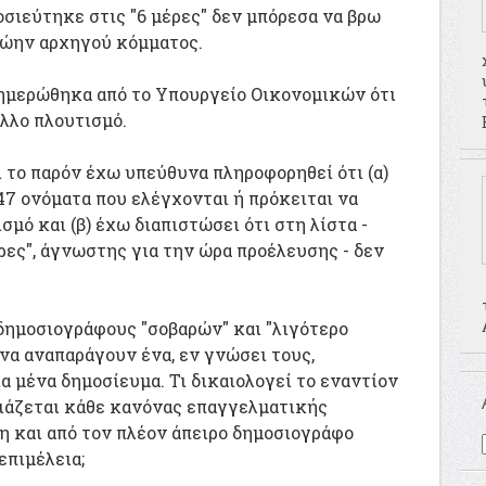
οσιεύτηκε στις "6 μέρες" δεν μπόρεσα να βρω
ρώην αρχηγού κόμματος.
νημερώθηκα από το Υπουργείο Οικονομικών ότι
άλλο πλουτισμό.
 το παρόν έχω υπεύθυνα πληροφορηθεί ότι (α)
47 ονόματα που ελέγχονται ή πρόκειται να
σμό και (β) έχω διαπιστώσει ότι στη λίστα -
ρες", άγνωστης για την ώρα προέλευσης - δεν
δημοσιογράφους "σοβαρών" και "λιγότερο
α αναπαράγουν ένα, εν γνώσει τους,
α μένα δημοσίευμα. Τι δικαιολογεί το εναντίον
βιάζεται κάθε κανόνας επαγγελματικής
η και από τον πλέον άπειρο δημοσιογράφο
επιμέλεια;