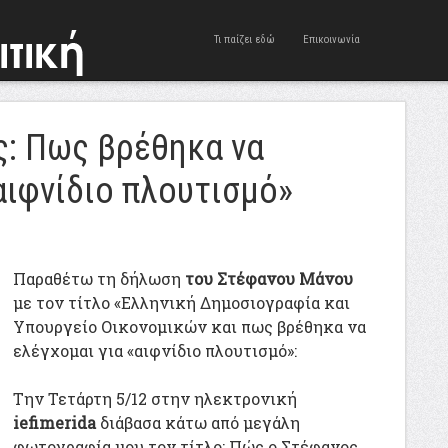
Τι παίζει εδώ
Επικοινωνία
: Πως βρέθηκα να
αιφνίδιο πλουτισμό»
Παραθέτω τη δήλωση
του Στέφανου Μάνου
με τον τίτλο «Ελληνική Δημοσιογραφία και
Υπουργείο Οικονομικών και πως βρέθηκα να
ελέγχομαι για «αιφνίδιο πλουτισμό»:
Την Τετάρτη 5/12 στην ηλεκτρονική
iefimerida
διάβασα κάτω από μεγάλη
φωτογραφία μου τον τίτλο: Πώς ο Στέφανος