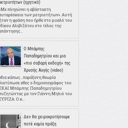
μετριοτήτων (ηχητικό)
«Με πληγώνει η αβάσταχτη
αυταρέσκεια των μετριοτήτων». Αυτή
ήταν η φράση που ήρθε στο μυαλό του
Νίκου Αλιβιζάτου στο τέλος της
απάντησης...
Ο Μπάμπης
Παπαδημητρίου και μια
«πιο σοβαρή εκδοχή» της
Χρυσής Αυγής (video)
Μια κάπως...παράξενη θεωρία
διατύπωσε χθες ο δημοσιογράφος του
ΣΚΑΙ Μπάμπης Παπαδημητρίου
συζητώντας με τον Γιάννη Μηλιό του
ΣΥΡΙΖΑ. Ο κ...
Δεν θα χειροκροτήσουμε
ποτέ καμία πράξη