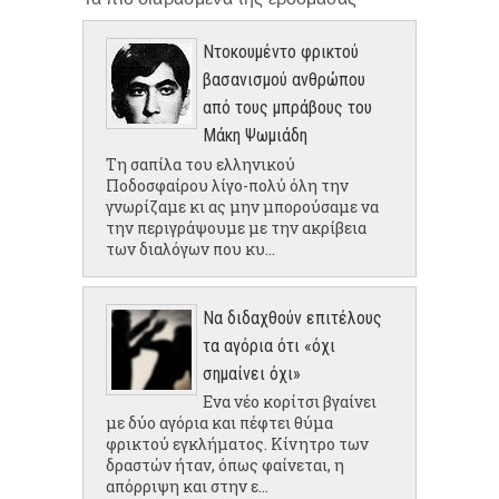
Ντοκουμέντο φρικτού
βασανισμού ανθρώπου
από τους μπράβους του
Μάκη Ψωμιάδη
Τη σαπίλα του ελληνικού
Ποδοσφαίρου λίγο-πολύ όλη την
γνωρίζαμε κι ας μην μπορούσαμε να
την περιγράψουμε με την ακρίβεια
των διαλόγων που κυ...
Να διδαχθούν επιτέλους
τα αγόρια ότι «όχι
σημαίνει όχι»
Ενα νέο κορίτσι βγαίνει
με δύο αγόρια και πέφτει θύμα
φρικτού εγκλήματος. Κίνητρο των
δραστών ήταν, όπως φαίνεται, η
απόρριψη και στην ε...