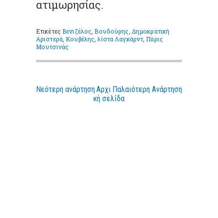
ατιμωρησίας.
Ετικέτες
Βενιζέλος
,
Βουδούρης
,
Δημοκρατική
Αριστερά
,
Κουβέλης
,
λίστα Λαγκάρντ
,
Πάρις
Μουτσινάς
Νεότερη ανάρτηση
Αρχι
Παλαιότερη Ανάρτηση
κή σελίδα