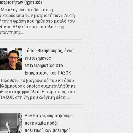
μετριοτήτων (ηχητικό)
«Με πληγώνει η αβάσταχτη
αυταρέσκεια των μετριοτήτων». Αυτή
ήταν η φράση που ήρθε στο μυαλό του
Νίκου Αλιβιζάτου στο τέλος της
απάντησης...
Τάσος Φλάμπουρας, ένας
επιτυχημένος
επιχειρηματίας στο
Επικρατείας του ΠΑΣΟΚ
Παραθέτω το βιογραφικό του κ.Τάσου
Φλάμπουρα ο οποίος συμπεριλήφθηκε
χθες στο ψηφοδέλτιο Επικρατείας του
ΠΑΣΟΚ στη 7η μη εκλόγιμη θέση: ...
Δεν θα χειροκροτήσουμε
ποτέ καμία πράξη
πολιτικού κανιβαλισμού