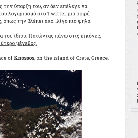
ς την ύπαρξη του, αν δεν επέλεγε να
ου λογαριασμό στο Twitter μια σειρά
όπως την βλέπει από...λίγο πιο ψηλά.
ια του ίδιου. Πατώντας πάνω στις εικόνες,
ύτερο μέγεθος.
ace of
Knossos
, on the island of Crete, Greece.