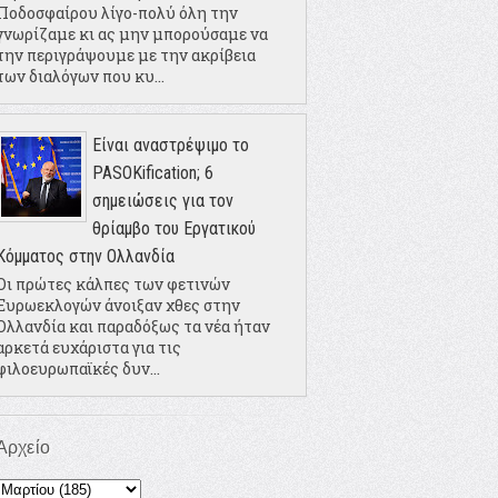
Ποδοσφαίρου λίγο-πολύ όλη την
γνωρίζαμε κι ας μην μπορούσαμε να
την περιγράψουμε με την ακρίβεια
των διαλόγων που κυ...
Είναι αναστρέψιμο το
PASOKification; 6
σημειώσεις για τον
θρίαμβο του Εργατικού
Κόμματος στην Ολλανδία
Οι πρώτες κάλπες των φετινών
Ευρωεκλογών άνοιξαν χθες στην
Ολλανδία και παραδόξως τα νέα ήταν
αρκετά ευχάριστα για τις
φιλοευρωπαϊκές δυν...
Αρχείο