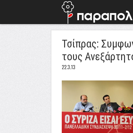
Τσίπρας: Συμφω
τους Ανεξάρτητ
22.3.13