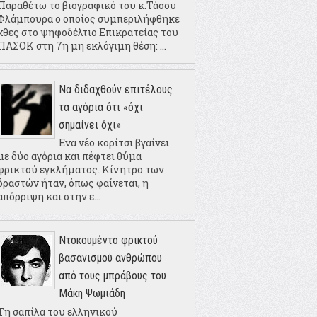
Παραθέτω το βιογραφικό του κ.Τάσου
Φλάμπουρα ο οποίος συμπεριλήφθηκε
χθες στο ψηφοδέλτιο Επικρατείας του
ΠΑΣΟΚ στη 7η μη εκλόγιμη θέση: ...
Να διδαχθούν επιτέλους
τα αγόρια ότι «όχι
σημαίνει όχι»
Ενα νέο κορίτσι βγαίνει
με δύο αγόρια και πέφτει θύμα
φρικτού εγκλήματος. Κίνητρο των
δραστών ήταν, όπως φαίνεται, η
απόρριψη και στην ε...
Ντοκουμέντο φρικτού
βασανισμού ανθρώπου
από τους μπράβους του
Μάκη Ψωμιάδη
Τη σαπίλα του ελληνικού