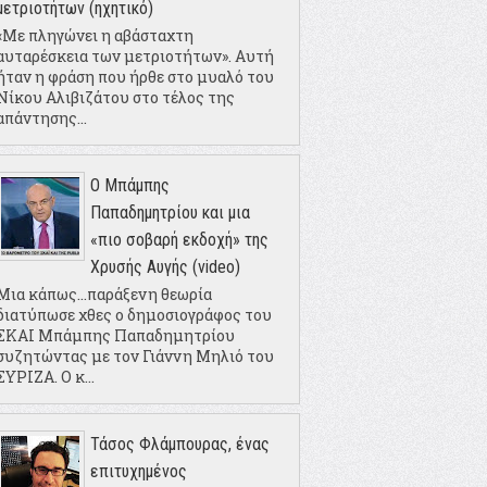
μετριοτήτων (ηχητικό)
«Με πληγώνει η αβάσταχτη
αυταρέσκεια των μετριοτήτων». Αυτή
ήταν η φράση που ήρθε στο μυαλό του
Νίκου Αλιβιζάτου στο τέλος της
απάντησης...
Ο Μπάμπης
Παπαδημητρίου και μια
«πιο σοβαρή εκδοχή» της
Χρυσής Αυγής (video)
Μια κάπως...παράξενη θεωρία
διατύπωσε χθες ο δημοσιογράφος του
ΣΚΑΙ Μπάμπης Παπαδημητρίου
συζητώντας με τον Γιάννη Μηλιό του
ΣΥΡΙΖΑ. Ο κ...
Τάσος Φλάμπουρας, ένας
επιτυχημένος