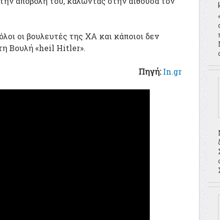
 την αποβολή του, καλώντας στην αίθουσα τον
λοι οι βουλευτές της ΧΑ και κάποιοι δεν
η Βουλή «heil Ηitler».
Πηγή:
Ιn.gr