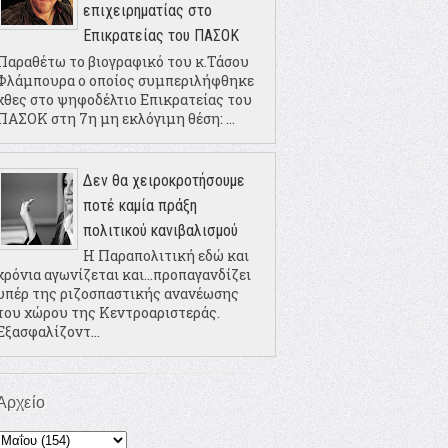
επιχειρηματίας στο
Επικρατείας του ΠΑΣΟΚ
Παραθέτω το βιογραφικό του κ.Τάσου
Φλάμπουρα ο οποίος συμπεριλήφθηκε
χθες στο ψηφοδέλτιο Επικρατείας του
ΠΑΣΟΚ στη 7η μη εκλόγιμη θέση: ...
Δεν θα χειροκροτήσουμε
ποτέ καμία πράξη
πολιτικού κανιβαλισμού
Η Παραπολιτική εδώ και
χρόνια αγωνίζεται και...προπαγανδίζει
υπέρ της ριζοσπαστικής ανανέωσης
του χώρου της Κεντροαριστεράς.
Εξασφαλίζοντ...
Αρχείο