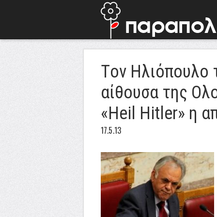
Tον Ηλιόπουλο 
αίθουσα της Ολ
«Heil Hitler» η 
17.5.13