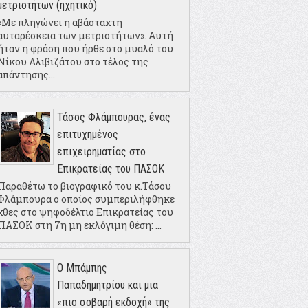
μετριοτήτων (ηχητικό)
«Με πληγώνει η αβάσταχτη
αυταρέσκεια των μετριοτήτων». Αυτή
ήταν η φράση που ήρθε στο μυαλό του
Νίκου Αλιβιζάτου στο τέλος της
απάντησης...
Τάσος Φλάμπουρας, ένας
επιτυχημένος
επιχειρηματίας στο
Επικρατείας του ΠΑΣΟΚ
Παραθέτω το βιογραφικό του κ.Τάσου
Φλάμπουρα ο οποίος συμπεριλήφθηκε
χθες στο ψηφοδέλτιο Επικρατείας του
ΠΑΣΟΚ στη 7η μη εκλόγιμη θέση: ...
Ο Μπάμπης
Παπαδημητρίου και μια
«πιο σοβαρή εκδοχή» της