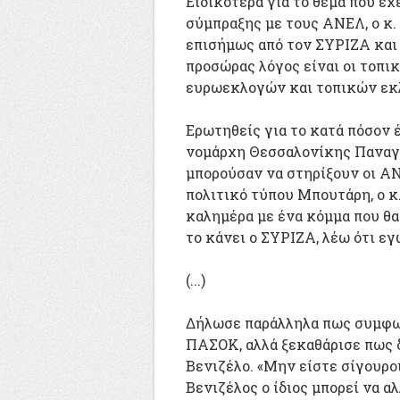
Ειδικότερα για το θέμα που έ
σύμπραξης με τους ΑΝΕΛ, ο κ.
επισήμως από τον ΣΥΡΙΖΑ και 
προσώρας λόγος είναι οι τοπι
ευρωεκλογών και τοπικών εκ
Ερωτηθείς για το κατά πόσον 
νομάρχη Θεσσαλονίκης Παναγι
μπορούσαν να στηρίξουν οι ΑΝ
πολιτικό τύπου Μπουτάρη, ο κ
καλημέρα με ένα κόμμα που θα
το κάνει ο ΣΥΡΙΖΑ, λέω ότι εγ
(...)
Δήλωσε παράλληλα πως συμφωνε
ΠΑΣΟΚ, αλλά ξεκαθάρισε πως δ
Βενιζέλο. «Μην είστε σίγουροι
Βενιζέλος ο ίδιος μπορεί να α