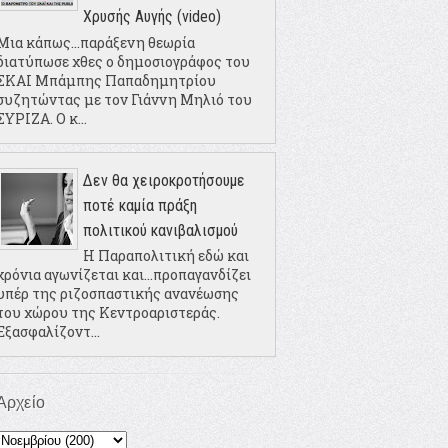
Χρυσής Αυγής (video)
Μια κάπως...παράξενη θεωρία
διατύπωσε χθες ο δημοσιογράφος του
ΣΚΑΙ Μπάμπης Παπαδημητρίου
συζητώντας με τον Γιάννη Μηλιό του
ΣΥΡΙΖΑ. Ο κ...
Δεν θα χειροκροτήσουμε
ποτέ καμία πράξη
πολιτικού κανιβαλισμού
Η Παραπολιτική εδώ και
χρόνια αγωνίζεται και...προπαγανδίζει
υπέρ της ριζοσπαστικής ανανέωσης
του χώρου της Κεντροαριστεράς.
Εξασφαλίζοντ...
Αρχείο