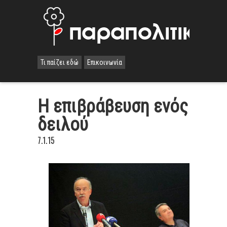
Τι παίζει εδώ
Επικοινωνία
Η επιβράβευση ενός
δειλού
7.1.15