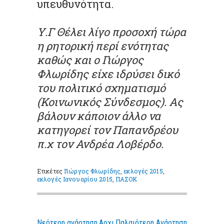
υπευθυνότητα.
Υ.Γ Θέλει λίγο προσοχή τώρα
η ρητορική περί ενότητας
καθώς και ο Γιώργος
Φλωρίδης είχε ιδρύσει δικό
του πολιτικό σχηματισμό
(Κοινωνικός Σύνδεσμος). Ας
βάλουν κάποιον άλλο να
κατηγορεί τον Παπανδρέου
π.χ τον Ανδρέα Λοβέρδο.
Ετικέτες
Γιώργος Φλωρίδης
,
εκλογές 2015
,
εκλογές Ιανουαρίου 2015
,
ΠΑΣΟΚ
Νεότερη ανάρτηση
Αρχι
Παλαιότερη Ανάρτηση