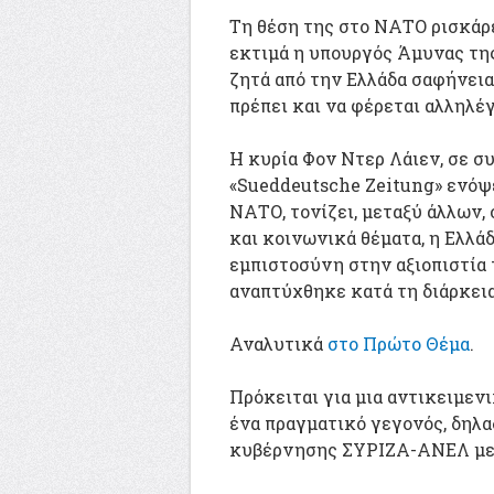
Τη θέση της στο ΝΑΤΟ ρισκάρε
εκτιμά η υπουργός Άμυνας της
ζητά από την Ελλάδα σαφήνεια.
πρέπει και να φέρεται αλληλέ
Η κυρία Φον Ντερ Λάιεν, σε σ
«Sueddeutsche Zeitung» ενό
ΝΑΤΟ, τονίζει, μεταξύ άλλων, 
και κοινωνικά θέματα, η Ελλά
εμπιστοσύνη στην αξιοπιστία τ
αναπτύχθηκε κατά τη διάρκει
Αναλυτικά
στο Πρώτο Θέμα
.
Πρόκειται για μια αντικειμεν
ένα πραγματικό γεγονός, δηλα
κυβέρνησης ΣΥΡΙΖΑ-ΑΝΕΛ με