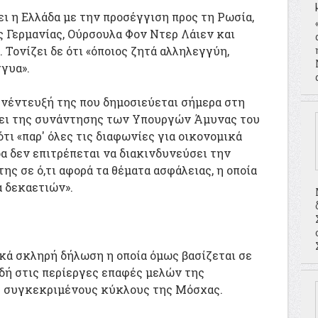
ι η Ελλάδα με την προσέγγιση προς τη Ρωσία,
 Γερμανίας, Ούρσουλα Φον Ντερ Λάιεν και
 Τονίζει δε ότι «όποιος ζητά αλληλεγγύη,
γγυα».
υνέντευξή της που δημοσιεύεται σήμερα στη
ψει της συνάντησης των Υπουργών Άμυνας του
ότι «παρ' όλες τις διαφωνίες για οικονομικά
δα δεν επιτρέπεται να διακινδυνεύσει την
ης σε ό,τι αφορά τα θέματα ασφάλειας, η οποία
α δεκαετιών».
ικά σκληρή δήλωση η οποία όμως βασίζεται σε
δή στις περίεργες επαφές μελών της
 συγκεκριμένους κύκλους της Μόσχας.