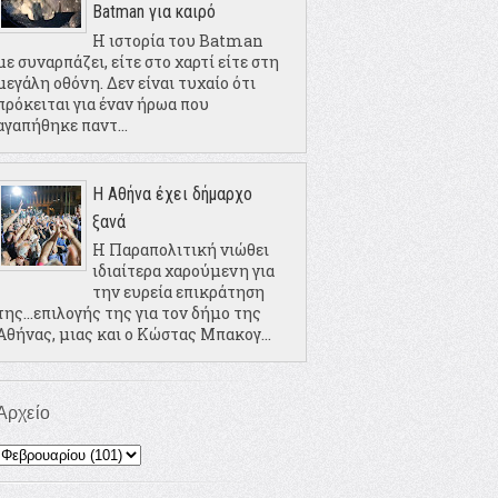
Batman για καιρό
Η ιστορία του Batman
με συναρπάζει, είτε στο χαρτί είτε στη
μεγάλη οθόνη. Δεν είναι τυχαίο ότι
πρόκειται για έναν ήρωα που
αγαπήθηκε παντ...
Η Αθήνα έχει δήμαρχο
ξανά
Η Παραπολιτική νιώθει
ιδιαίτερα χαρούμενη για
την ευρεία επικράτηση
της...επιλογής της για τον δήμο της
Αθήνας, μιας και ο Κώστας Μπακογ...
Αρχείο