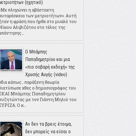
μετριοτήτων (ηχητικό)
«Με πληγώνει η αβάσταχτη
αυταρέσκεια των μετριοτήτων». Αυτή
ήταν η φράση που ήρθε στο μυαλό του
Νίκου Αλιβιζάτου στο τέλος της
απάντησης...
Ο Μπάμπης
Παπαδημητρίου και μια
«πιο σοβαρή εκδοχή» της
Χρυσής Αυγής (video)
Μια κάπως...παράξενη θεωρία
διατύπωσε χθες ο δημοσιογράφος του
ΣΚΑΙ Μπάμπης Παπαδημητρίου
συζητώντας με τον Γιάννη Μηλιό του
ΣΥΡΙΖΑ. Ο κ...
Αν δεν τα βρεις έτοιμα,
δεν μπορείς να είσαι ο