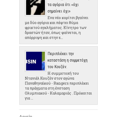
τα αγόρια ότι «όχι
σημαίνει όχι»
Ενα νέο κορίτσι βγαίνει
με δύο αγόρια και πέφτει θύμα
φρικτού εγκλήματος. Κίνητρο των
δραστών ήταν, όπως φαίνεται, η
απόρριψη και στην ε...
Περιπλέκει την
καταστάση η συμμετόχη
του Κουζέν.
Η συμμετοχή του
Ντανιέλ Κουζέν στον αγώνα
Παναθηναϊκού - Rangers περιπλέκει
τα πράγματα στη ένσταση
Ολυμπιακού - Καλαμαριάς . Πρόκειται
για ...
Αρχείο